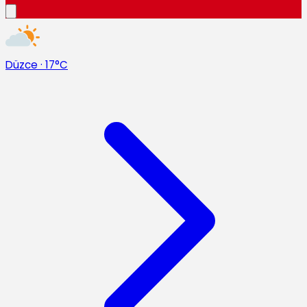
Düzce
·
17°C