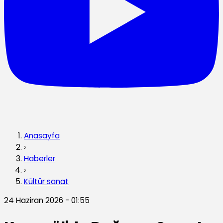
Anasayfa
›
Haberler
›
Kültür sanat
24 Haziran 2026 - 01:55