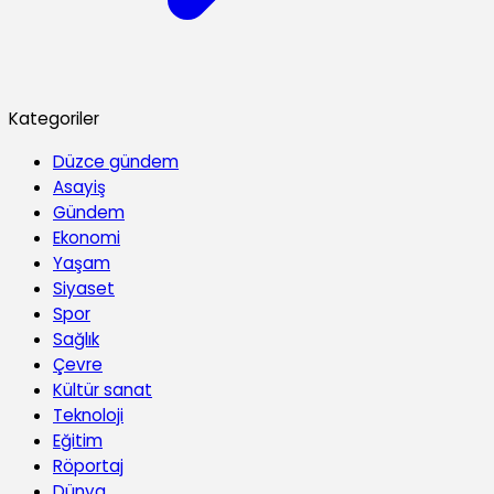
Kategoriler
Düzce gündem
Asayiş
Gündem
Ekonomi
Yaşam
Siyaset
Spor
Sağlık
Çevre
Kültür sanat
Teknoloji
Eğitim
Röportaj
Dünya