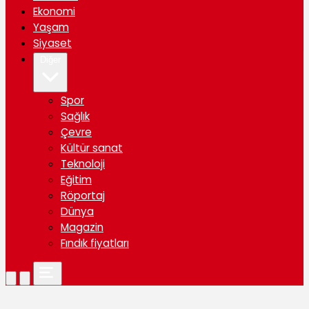
Ekonomi
Yaşam
Siyaset
Diğer
Spor
Sağlık
Çevre
Kültür sanat
Teknoloji
Eğitim
Röportaj
Dünya
Magazin
Fındık fiyatları