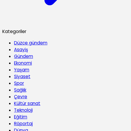
Kategoriler
Düzce gündem
Asayiş
Gündem
Ekonomi
Yaşam
Siyaset
Spor
Sağlık
Çevre
Kültür sanat
Teknoloji
Eğitim
Röportaj
Dünya