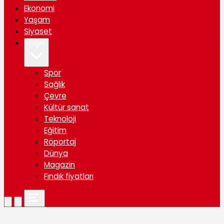
Ekonomi
Yaşam
Siyaset
Diğer
Spor
Sağlık
Çevre
Kültür sanat
Teknoloji
Eğitim
Röportaj
Dünya
Magazin
Fındık fiyatları