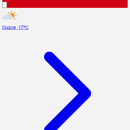
Düzce
·
17°C