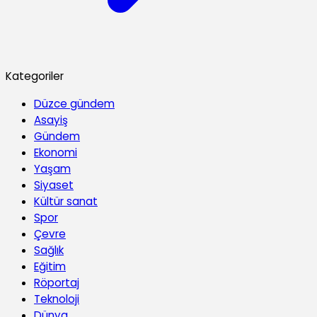
Kategoriler
Düzce gündem
Asayiş
Gündem
Ekonomi
Yaşam
Siyaset
Kültür sanat
Spor
Çevre
Sağlık
Eğitim
Röportaj
Teknoloji
Dünya