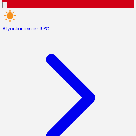
Afyonkarahisar
·
19°C