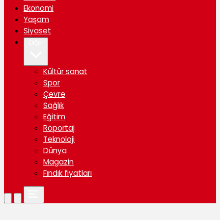
Ekonomi
Yaşam
Siyaset
Diğer
Kültür sanat
Spor
Çevre
Sağlık
Eğitim
Röportaj
Teknoloji
Dünya
Magazin
Fındık fiyatları