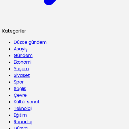
Kategoriler
Düzce gündem
Asayiş
Gündem
Ekonomi
Yaşam
Siyaset
Spor
Sağlık
Çevre
Kültür sanat
Teknoloji
Eğitim
Röportaj
Dünya