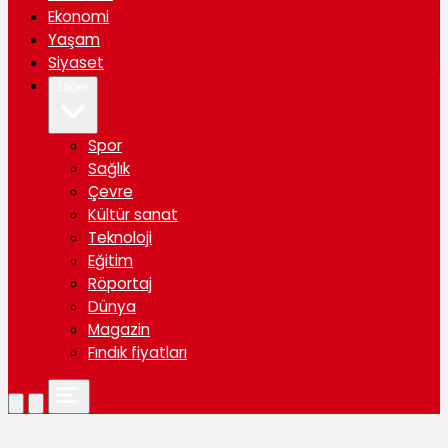
Ekonomi
Yaşam
Siyaset
Diğer
Spor
Sağlık
Çevre
Kültür sanat
Teknoloji
Eğitim
Röportaj
Dünya
Magazin
Fındık fiyatları