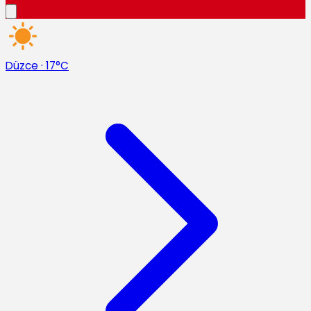
Düzce
·
17°C