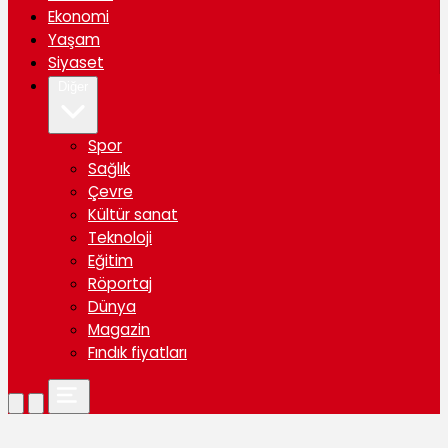
Ekonomi
Yaşam
Siyaset
Diğer
Spor
Sağlık
Çevre
Kültür sanat
Teknoloji
Eğitim
Röportaj
Dünya
Magazin
Fındık fiyatları