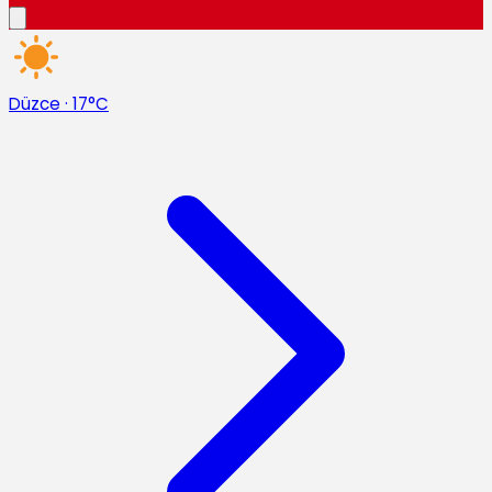
Düzce
·
17°C