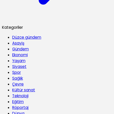
Kategoriler
Düzce gündem
Asayiş
Gündem
Ekonomi
Yaşam
Siyaset
Spor
Sağlık
Çevre
Kültür sanat
Teknoloji
Eğitim
Röportaj
Dünya