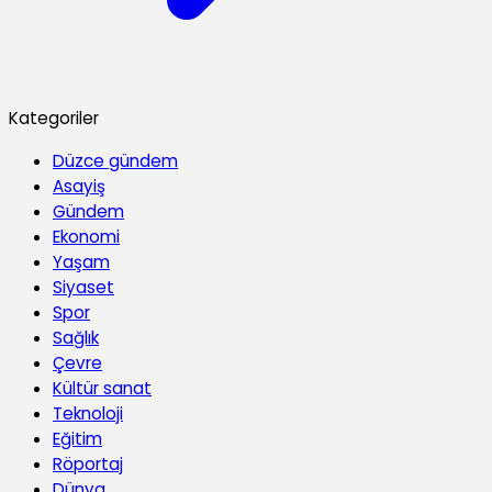
Kategoriler
Düzce gündem
Asayiş
Gündem
Ekonomi
Yaşam
Siyaset
Spor
Sağlık
Çevre
Kültür sanat
Teknoloji
Eğitim
Röportaj
Dünya