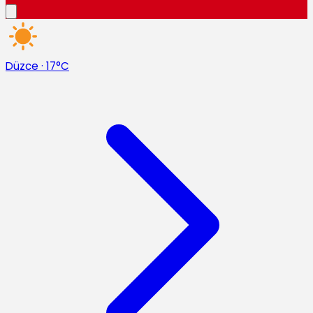
Düzce
·
17°C