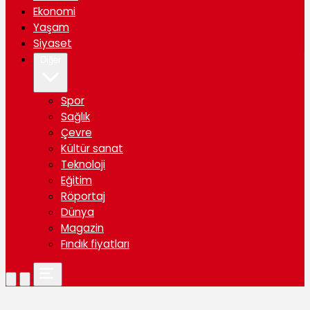
Ekonomi
Yaşam
Siyaset
Diğer
Spor
Sağlık
Çevre
Kültür sanat
Teknoloji
Eğitim
Röportaj
Dünya
Magazin
Fındık fiyatları