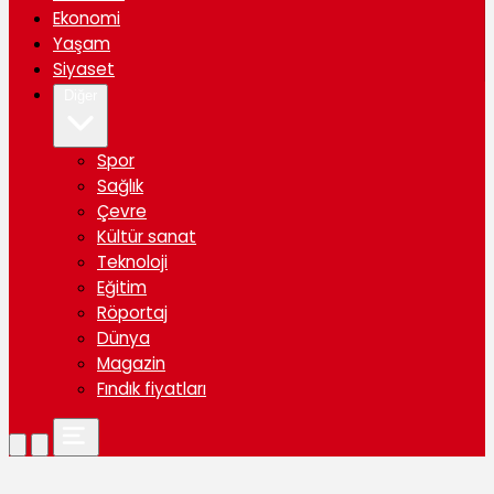
Ekonomi
Yaşam
Siyaset
Diğer
Spor
Sağlık
Çevre
Kültür sanat
Teknoloji
Eğitim
Röportaj
Dünya
Magazin
Fındık fiyatları