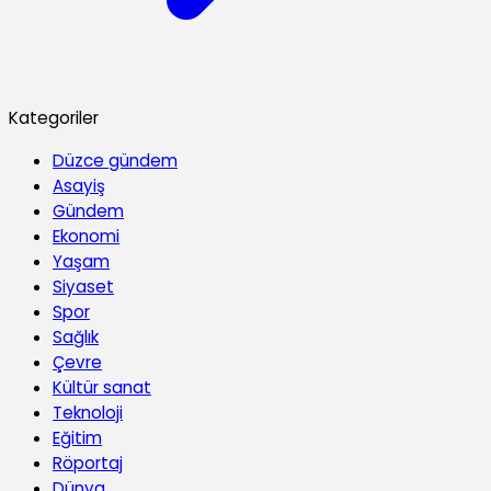
Kategoriler
Düzce gündem
Asayiş
Gündem
Ekonomi
Yaşam
Siyaset
Spor
Sağlık
Çevre
Kültür sanat
Teknoloji
Eğitim
Röportaj
Dünya