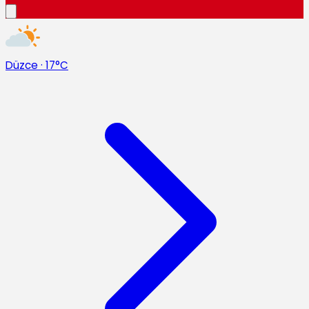
Düzce
·
17°C