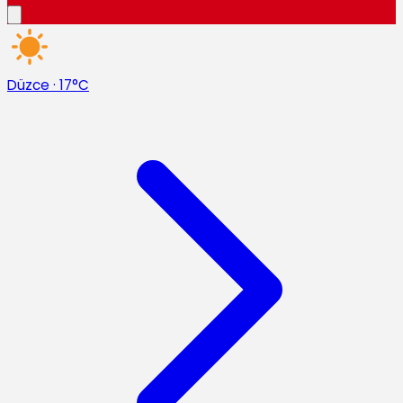
Düzce
·
17°C