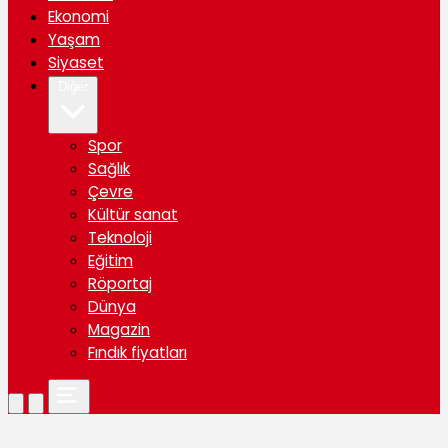
Ekonomi
Yaşam
Siyaset
Diğer
Spor
Sağlık
Çevre
Kültür sanat
Teknoloji
Eğitim
Röportaj
Dünya
Magazin
Fındık fiyatları