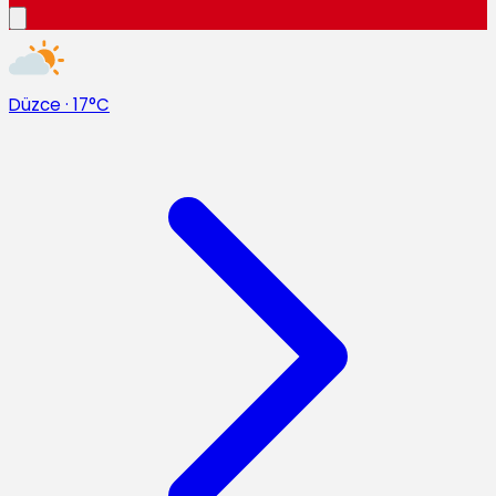
Düzce
·
17°C