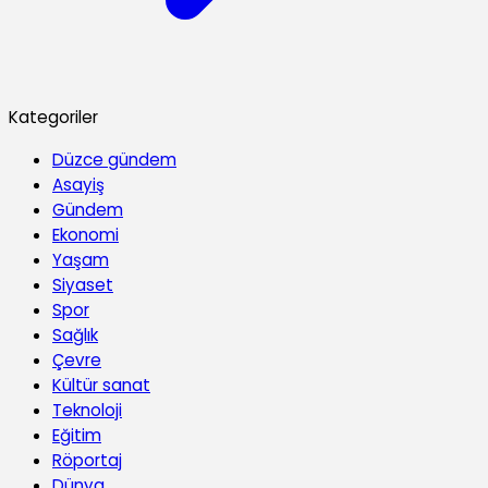
Kategoriler
Düzce gündem
Asayiş
Gündem
Ekonomi
Yaşam
Siyaset
Spor
Sağlık
Çevre
Kültür sanat
Teknoloji
Eğitim
Röportaj
Dünya