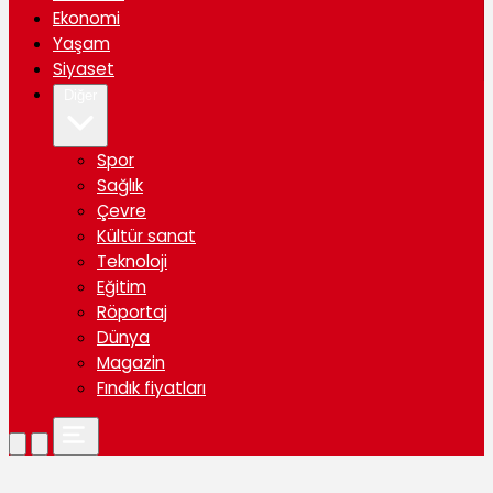
Ekonomi
Yaşam
Siyaset
Diğer
Spor
Sağlık
Çevre
Kültür sanat
Teknoloji
Eğitim
Röportaj
Dünya
Magazin
Fındık fiyatları