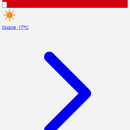
Düzce
·
17°C