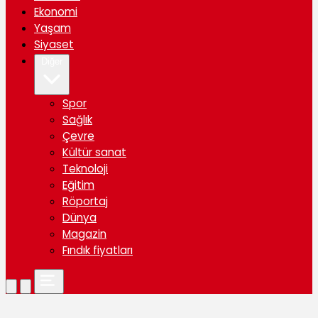
Ekonomi
Yaşam
Siyaset
Diğer
Spor
Sağlık
Çevre
Kültür sanat
Teknoloji
Eğitim
Röportaj
Dünya
Magazin
Fındık fiyatları