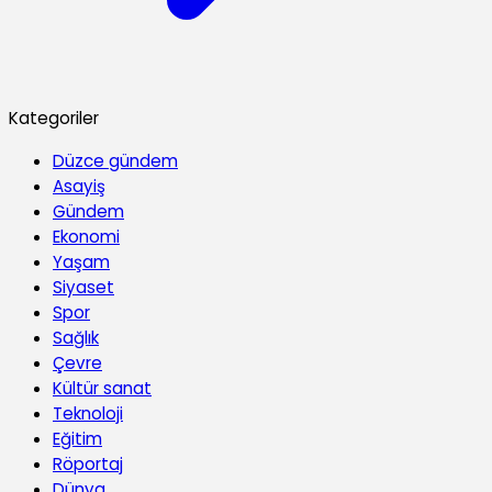
Kategoriler
Düzce gündem
Asayiş
Gündem
Ekonomi
Yaşam
Siyaset
Spor
Sağlık
Çevre
Kültür sanat
Teknoloji
Eğitim
Röportaj
Dünya