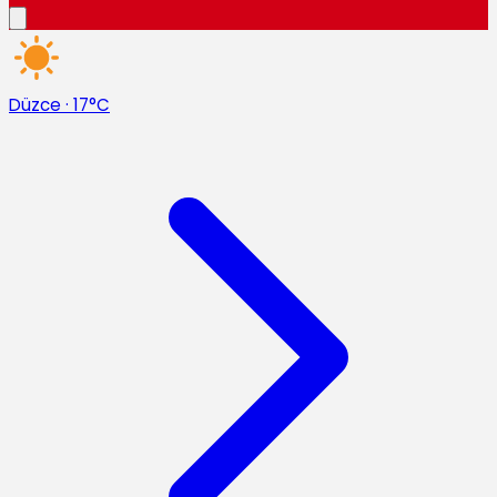
Düzce
·
17°C