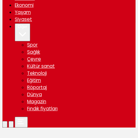
Ekonomi
Yaşam
Siyaset
Diğer
Spor
Sağlık
Çevre
Kültür sanat
Teknoloji
Eğitim
Röportaj
Dünya
Magazin
Fındık fiyatları