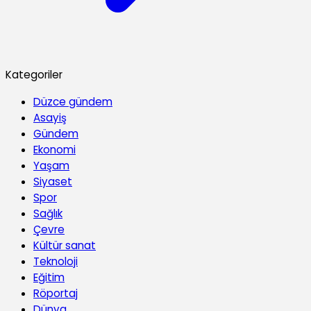
Kategoriler
Düzce gündem
Asayiş
Gündem
Ekonomi
Yaşam
Siyaset
Spor
Sağlık
Çevre
Kültür sanat
Teknoloji
Eğitim
Röportaj
Dünya