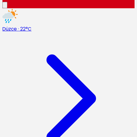
Düzce
·
22°C