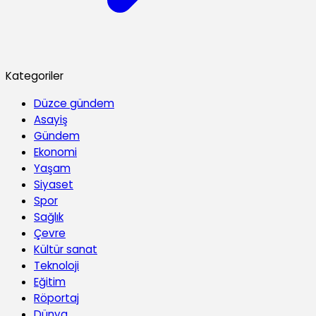
Kategoriler
Düzce gündem
Asayiş
Gündem
Ekonomi
Yaşam
Siyaset
Spor
Sağlık
Çevre
Kültür sanat
Teknoloji
Eğitim
Röportaj
Dünya