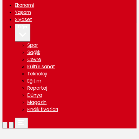
Ekonomi
Yaşam
Siyaset
Diğer
Spor
Sağlık
Çevre
Kültür sanat
Teknoloji
Eğitim
Röportaj
Dünya
Magazin
Fındık fiyatları