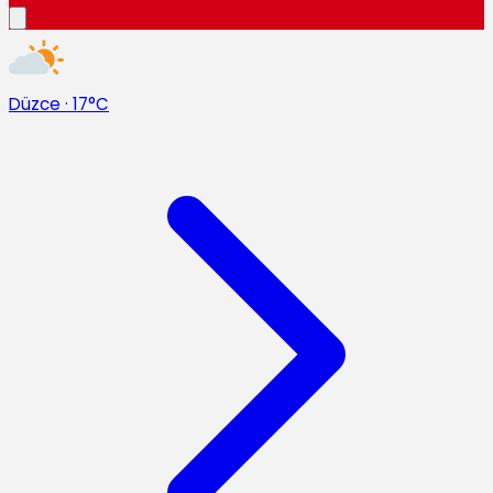
Düzce
·
17°C