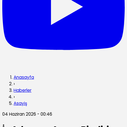
Anasayfa
›
Haberler
›
Asayiş
04 Haziran 2026 - 00:46