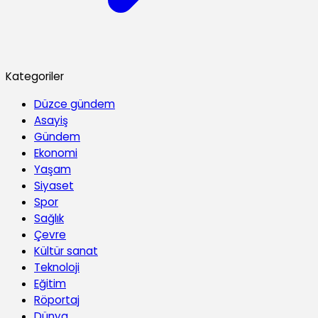
Kategoriler
Düzce gündem
Asayiş
Gündem
Ekonomi
Yaşam
Siyaset
Spor
Sağlık
Çevre
Kültür sanat
Teknoloji
Eğitim
Röportaj
Dünya