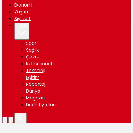
Ekonomi
Yaşam
Siyaset
Diğer
Spor
Sağlık
Çevre
Kültür sanat
Teknoloji
Eğitim
Röportaj
Dünya
Magazin
Fındık fiyatları