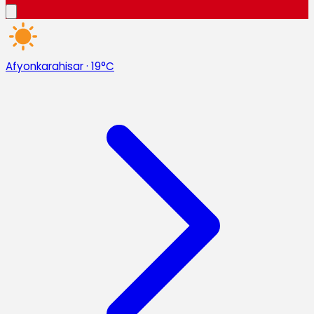
Afyonkarahisar
·
19°C