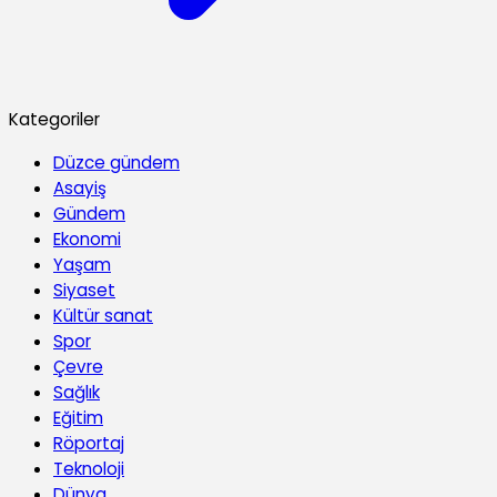
Kategoriler
Düzce gündem
Asayiş
Gündem
Ekonomi
Yaşam
Siyaset
Kültür sanat
Spor
Çevre
Sağlık
Eğitim
Röportaj
Teknoloji
Dünya