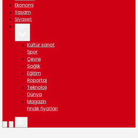
Ekonomi
Yaşam
Siyaset
Diğer
Kültür sanat
Spor
Çevre
Sağlık
Eğitim
Röportaj
Teknoloji
Dünya
Magazin
Fındık fiyatları