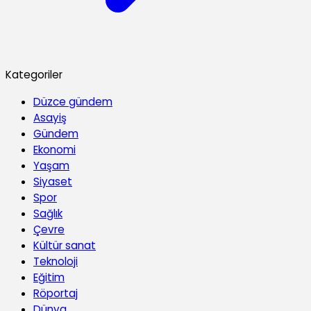
Kategoriler
Düzce gündem
Asayiş
Gündem
Ekonomi
Yaşam
Siyaset
Spor
Sağlık
Çevre
Kültür sanat
Teknoloji
Eğitim
Röportaj
Dünya