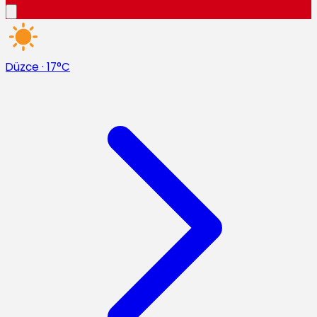
Düzce
·
17°C