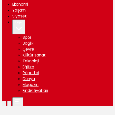
Ekonomi
Yaşam
Siyaset
Diğer
Spor
Sağlık
Çevre
Kültür sanat
Teknoloji
Eğitim
Röportaj
Dünya
Magazin
Fındık fiyatları