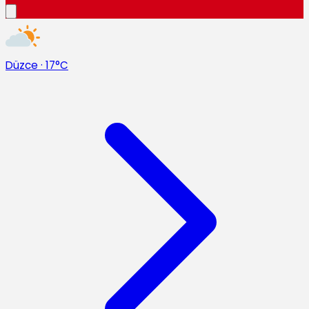
Düzce
·
17°C