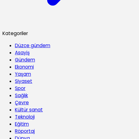
Kategoriler
Düzce gündem
Asayiş
Gündem
Ekonomi
Yaşam
Siyaset
Spor
Sağlık
Çevre
Kültür sanat
Teknoloji
Eğitim
Röportaj
Dünya