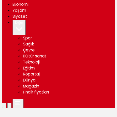
Ekonomi
Yaşam
Siyaset
Diğer
Spor
Sağlık
Çevre
Kültür sanat
Teknoloji
Eğitim
Röportaj
Dünya
Magazin
Fındık fiyatları