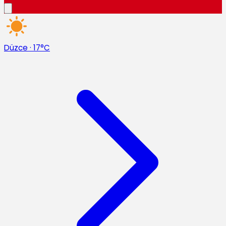
Düzce
·
17°C