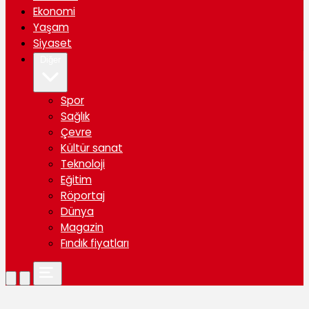
Ekonomi
Yaşam
Siyaset
Diğer
Spor
Sağlık
Çevre
Kültür sanat
Teknoloji
Eğitim
Röportaj
Dünya
Magazin
Fındık fiyatları