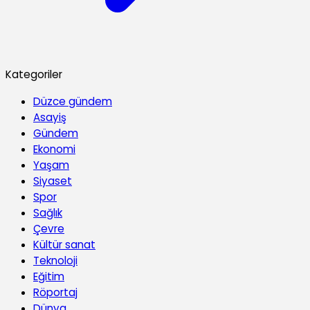
Kategoriler
Düzce gündem
Asayiş
Gündem
Ekonomi
Yaşam
Siyaset
Spor
Sağlık
Çevre
Kültür sanat
Teknoloji
Eğitim
Röportaj
Dünya