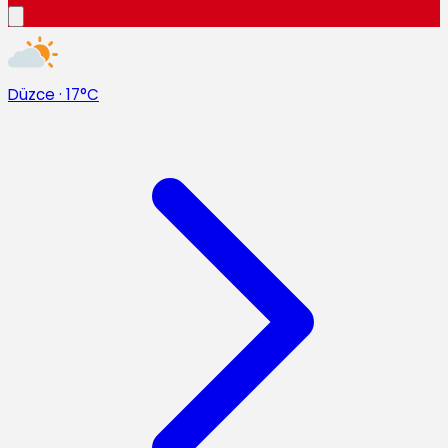
Düzce
·
17°C