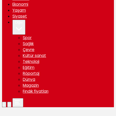
Ekonomi
Yaşam
Siyaset
Diğer
Spor
Sağlık
Çevre
Kültür sanat
Teknoloji
Eğitim
Röportaj
Dünya
Magazin
Fındık fiyatları