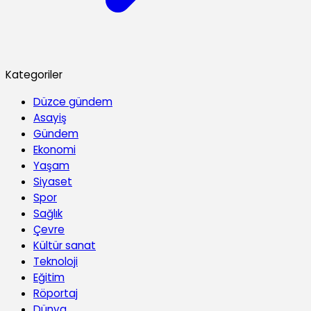
Kategoriler
Düzce gündem
Asayiş
Gündem
Ekonomi
Yaşam
Siyaset
Spor
Sağlık
Çevre
Kültür sanat
Teknoloji
Eğitim
Röportaj
Dünya