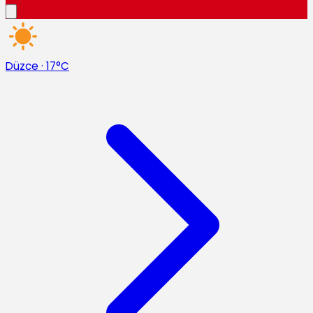
Düzce
·
17°C