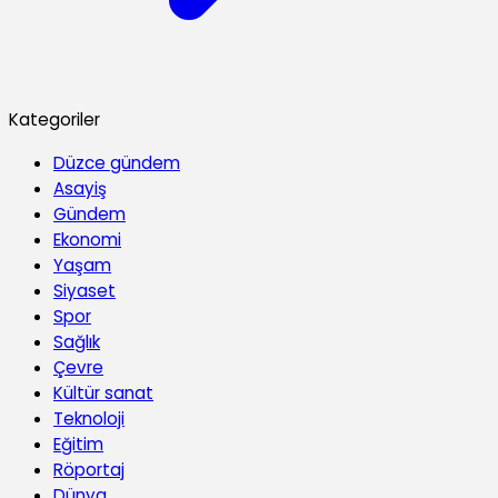
Kategoriler
Düzce gündem
Asayiş
Gündem
Ekonomi
Yaşam
Siyaset
Spor
Sağlık
Çevre
Kültür sanat
Teknoloji
Eğitim
Röportaj
Dünya