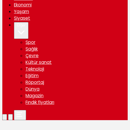
Ekonomi
Yaşam
Siyaset
Diğer
Spor
Sağlık
Çevre
Kültür sanat
Teknoloji
Eğitim
Röportaj
Dünya
Magazin
Fındık fiyatları