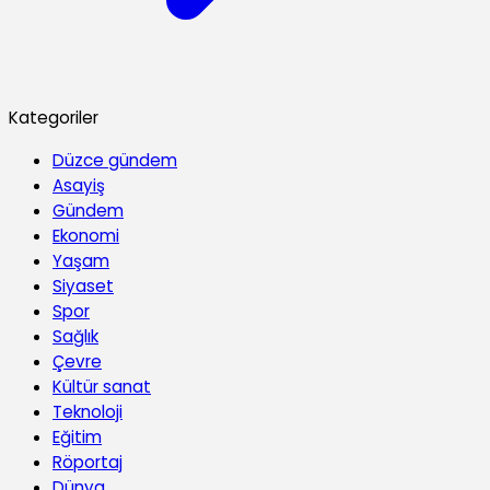
Kategoriler
Düzce gündem
Asayiş
Gündem
Ekonomi
Yaşam
Siyaset
Spor
Sağlık
Çevre
Kültür sanat
Teknoloji
Eğitim
Röportaj
Dünya