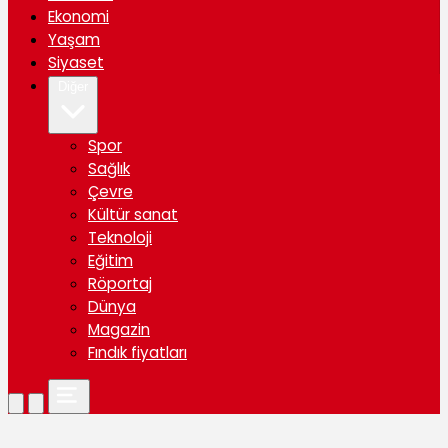
Ekonomi
Yaşam
Siyaset
Diğer
Spor
Sağlık
Çevre
Kültür sanat
Teknoloji
Eğitim
Röportaj
Dünya
Magazin
Fındık fiyatları