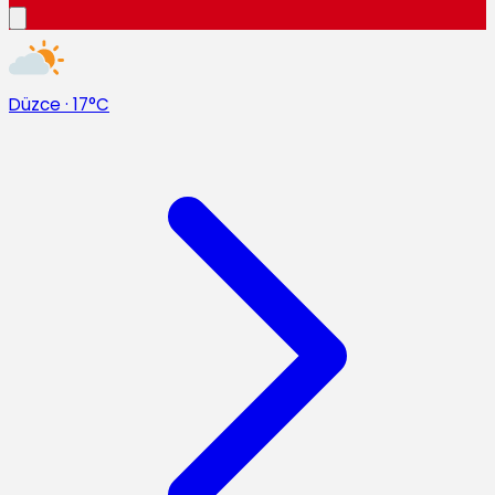
Düzce
·
17°C