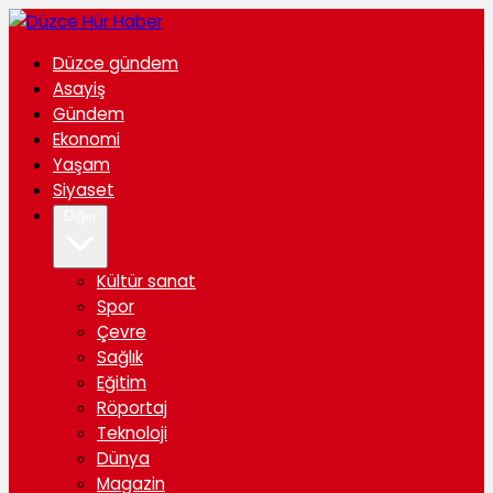
Düzce gündem
Asayiş
Gündem
Ekonomi
Yaşam
Siyaset
Diğer
Kültür sanat
Spor
Çevre
Sağlık
Eğitim
Röportaj
Teknoloji
Dünya
Magazin