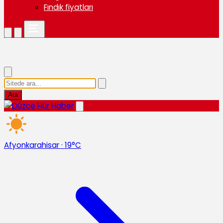
Fındık fiyatları
Ara
Afyonkarahisar
·
19°C