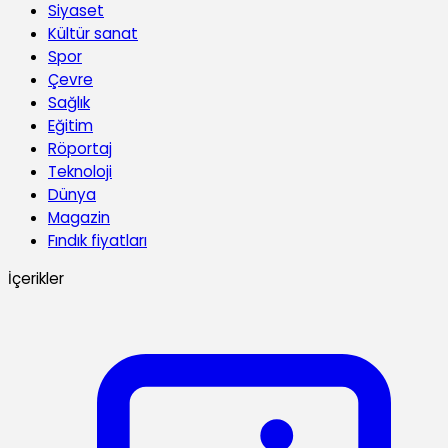
Siyaset
Kültür sanat
Spor
Çevre
Sağlık
Eğitim
Röportaj
Teknoloji
Dünya
Magazin
Fındık fiyatları
İçerikler