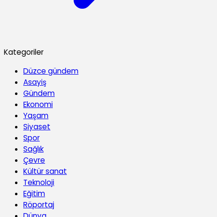
Kategoriler
Düzce gündem
Asayiş
Gündem
Ekonomi
Yaşam
Siyaset
Spor
Sağlık
Çevre
Kültür sanat
Teknoloji
Eğitim
Röportaj
Dünya