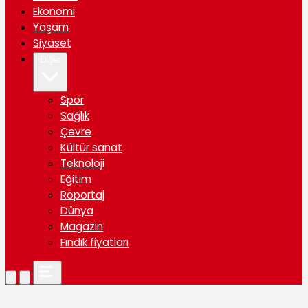
Ekonomi
Yaşam
Siyaset
Diğer
Spor
Sağlık
Çevre
Kültür sanat
Teknoloji
Eğitim
Röportaj
Dünya
Magazin
Fındık fiyatları