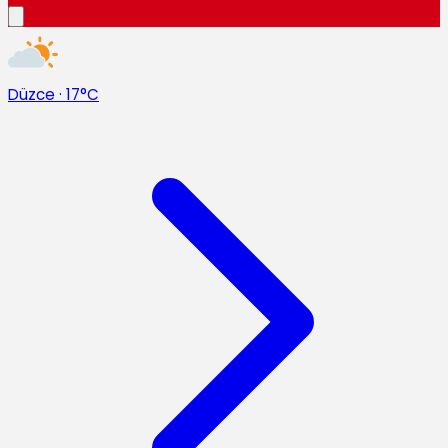
Düzce
·
17°C