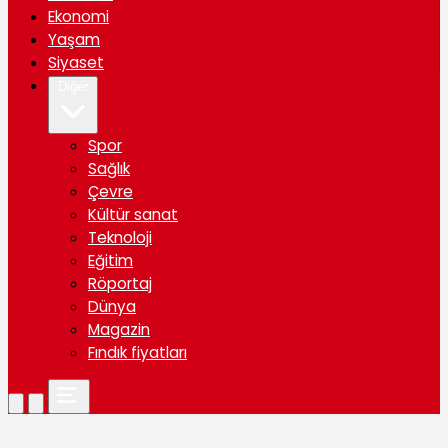
Ekonomi
Yaşam
Siyaset
Diğer
Spor
Sağlık
Çevre
Kültür sanat
Teknoloji
Eğitim
Röportaj
Dünya
Magazin
Fındık fiyatları