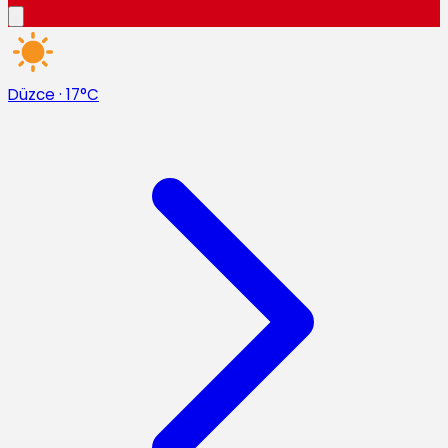
Düzce
·
17°C