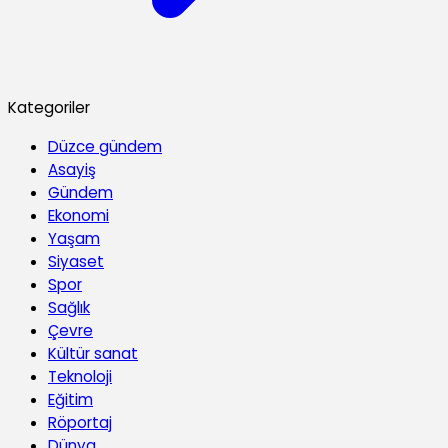
Kategoriler
Düzce gündem
Asayiş
Gündem
Ekonomi
Yaşam
Siyaset
Spor
Sağlık
Çevre
Kültür sanat
Teknoloji
Eğitim
Röportaj
Dünya