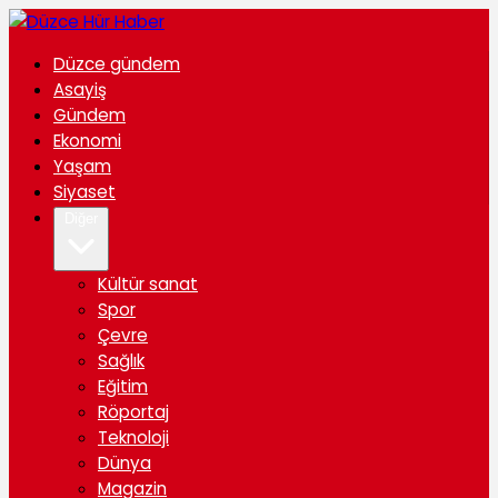
Düzce gündem
Asayiş
Gündem
Ekonomi
Yaşam
Siyaset
Diğer
Kültür sanat
Spor
Çevre
Sağlık
Eğitim
Röportaj
Teknoloji
Dünya
Magazin