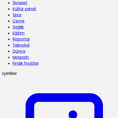
Siyaset
Kültür sanat
Spor
Çevre
Sağlık
Eğitim
Röportaj
Teknoloji
Dünya
Magazin
Fındık fiyatları
İçerikler