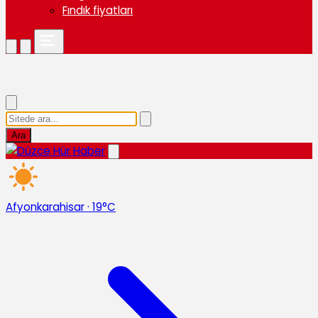
Fındık fiyatları
Ara
Afyonkarahisar
·
19°C