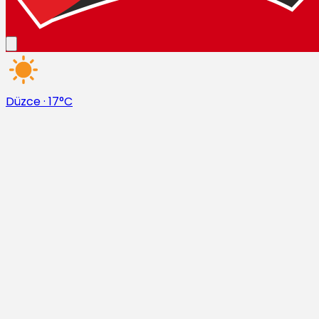
Düzce
·
17°C