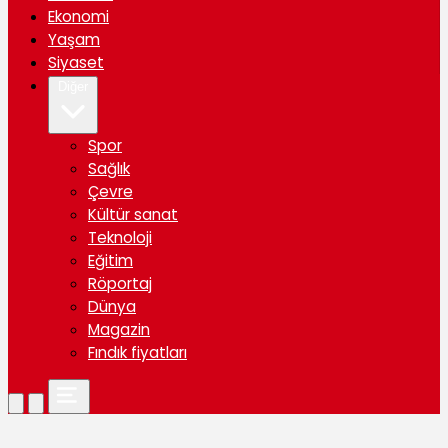
Ekonomi
Yaşam
Siyaset
Diğer
Spor
Sağlık
Çevre
Kültür sanat
Teknoloji
Eğitim
Röportaj
Dünya
Magazin
Fındık fiyatları