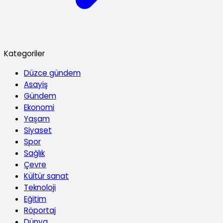
Kategoriler
Düzce gündem
Asayiş
Gündem
Ekonomi
Yaşam
Siyaset
Spor
Sağlık
Çevre
Kültür sanat
Teknoloji
Eğitim
Röportaj
Dünya