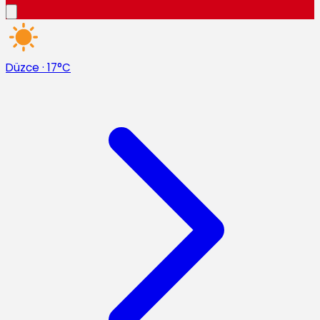
Düzce
·
17°C