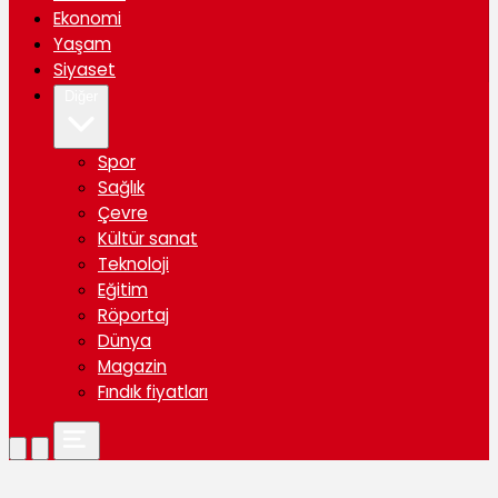
Ekonomi
Yaşam
Siyaset
Diğer
Spor
Sağlık
Çevre
Kültür sanat
Teknoloji
Eğitim
Röportaj
Dünya
Magazin
Fındık fiyatları