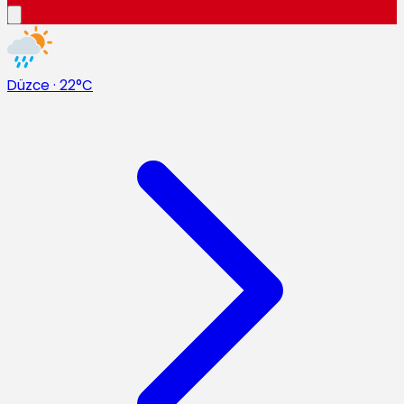
Düzce
·
22°C