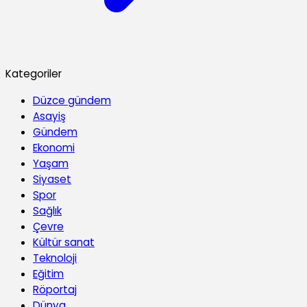
Kategoriler
Düzce gündem
Asayiş
Gündem
Ekonomi
Yaşam
Siyaset
Spor
Sağlık
Çevre
Kültür sanat
Teknoloji
Eğitim
Röportaj
Dünya