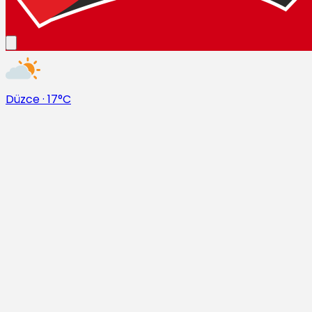
Düzce
·
17°C