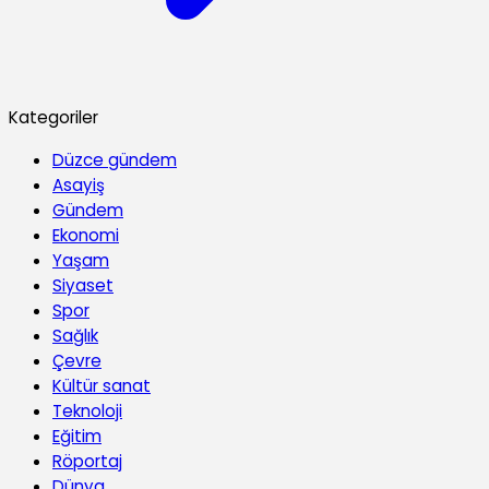
Kategoriler
Düzce gündem
Asayiş
Gündem
Ekonomi
Yaşam
Siyaset
Spor
Sağlık
Çevre
Kültür sanat
Teknoloji
Eğitim
Röportaj
Dünya