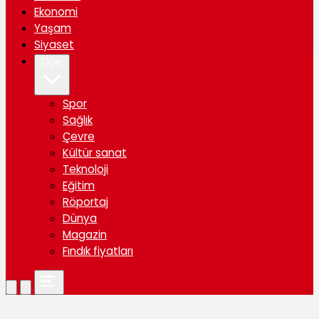
Ekonomi
Yaşam
Siyaset
Diğer
Spor
Sağlık
Çevre
Kültür sanat
Teknoloji
Eğitim
Röportaj
Dünya
Magazin
Fındık fiyatları