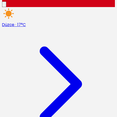
Düzce
·
17°C