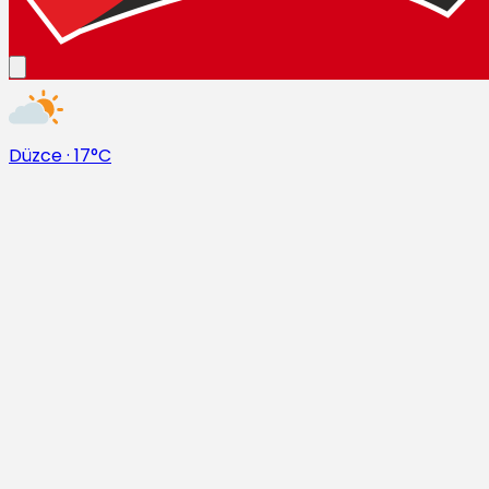
Düzce
·
17°C