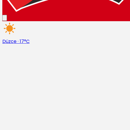
Düzce
·
17°C