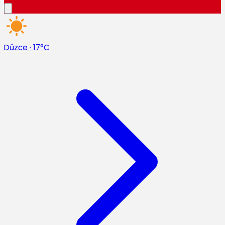
Düzce
·
17°C