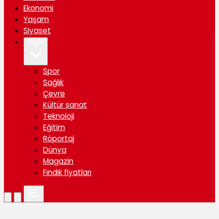
Ekonomi
Yaşam
Siyaset
Diğer
Spor
Sağlık
Çevre
Kültür sanat
Teknoloji
Eğitim
Röportaj
Dünya
Magazin
Fındık fiyatları