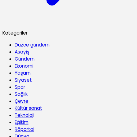
Kategoriler
Düzce gündem
Asayiş
Gündem
Ekonomi
Yaşam
Siyaset
Spor
Sağlık
Çevre
Kültür sanat
Teknoloji
Eğitim
Röportaj
Dünya