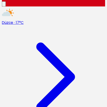
Düzce
·
17°C