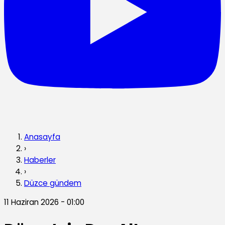
Anasayfa
›
Haberler
›
Düzce gündem
11 Haziran 2026 - 01:00