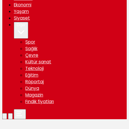
Ekonomi
Yaşam
Siyaset
Diğer
Spor
Sağlık
Çevre
Kültür sanat
Teknoloji
Eğitim
Röportaj
Dünya
Magazin
Fındık fiyatları