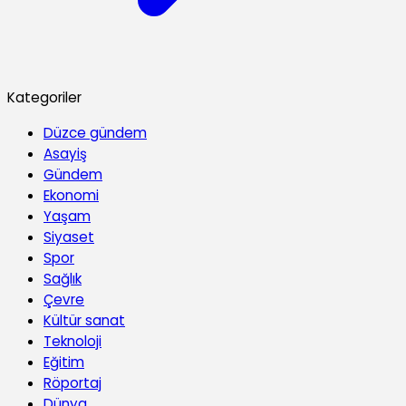
Kategoriler
Düzce gündem
Asayiş
Gündem
Ekonomi
Yaşam
Siyaset
Spor
Sağlık
Çevre
Kültür sanat
Teknoloji
Eğitim
Röportaj
Dünya