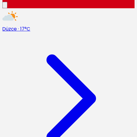
Düzce
·
17°C