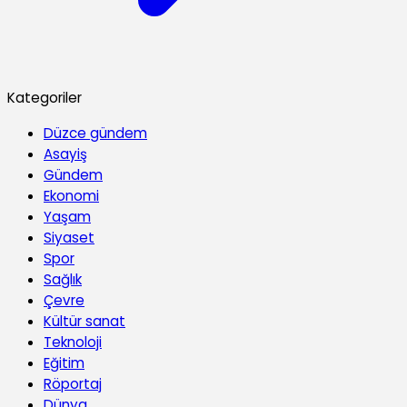
Kategoriler
Düzce gündem
Asayiş
Gündem
Ekonomi
Yaşam
Siyaset
Spor
Sağlık
Çevre
Kültür sanat
Teknoloji
Eğitim
Röportaj
Dünya