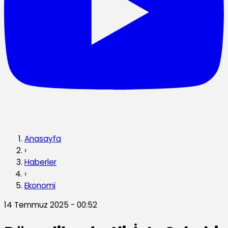
Anasayfa
›
Haberler
›
Ekonomi
14 Temmuz 2025 - 00:52