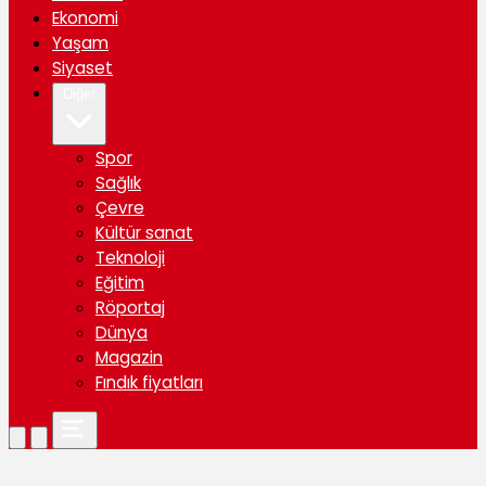
Ekonomi
Yaşam
Siyaset
Diğer
Spor
Sağlık
Çevre
Kültür sanat
Teknoloji
Eğitim
Röportaj
Dünya
Magazin
Fındık fiyatları