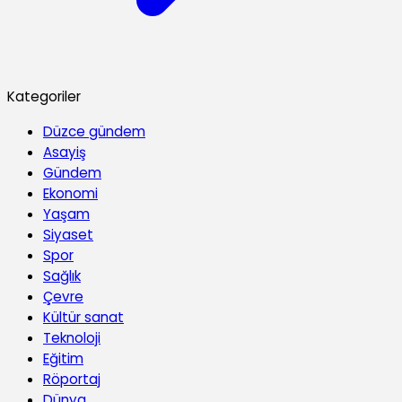
Kategoriler
Düzce gündem
Asayiş
Gündem
Ekonomi
Yaşam
Siyaset
Spor
Sağlık
Çevre
Kültür sanat
Teknoloji
Eğitim
Röportaj
Dünya