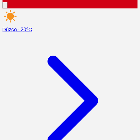
Düzce
·
20°C