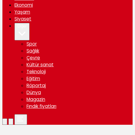
Ekonomi
Yaşam
Siyaset
Diğer
Spor
Sağlık
Çevre
Kültür sanat
Teknoloji
Eğitim
Röportaj
Dünya
Magazin
Fındık fiyatları