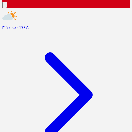
Düzce
·
17°C