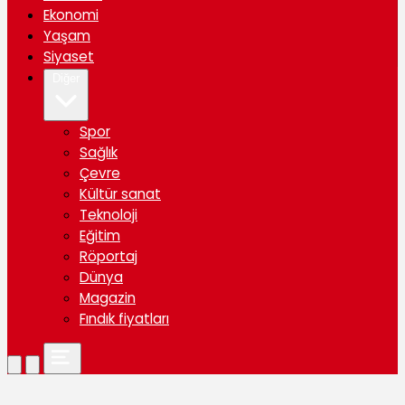
Ekonomi
Yaşam
Siyaset
Diğer
Spor
Sağlık
Çevre
Kültür sanat
Teknoloji
Eğitim
Röportaj
Dünya
Magazin
Fındık fiyatları