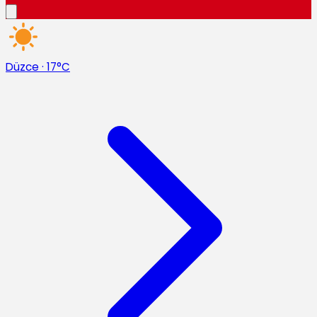
Düzce
·
17°C