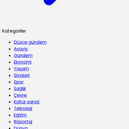
Kategoriler
Düzce gündem
Asayiş
Gündem
Ekonomi
Yaşam
Siyaset
Spor
Sağlık
Çevre
Kültür sanat
Teknoloji
Eğitim
Röportaj
Dünya