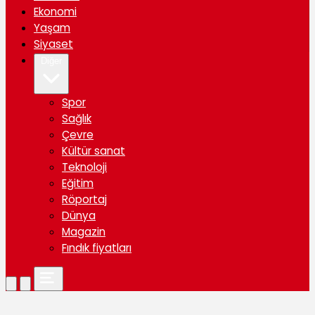
Ekonomi
Yaşam
Siyaset
Diğer
Spor
Sağlık
Çevre
Kültür sanat
Teknoloji
Eğitim
Röportaj
Dünya
Magazin
Fındık fiyatları