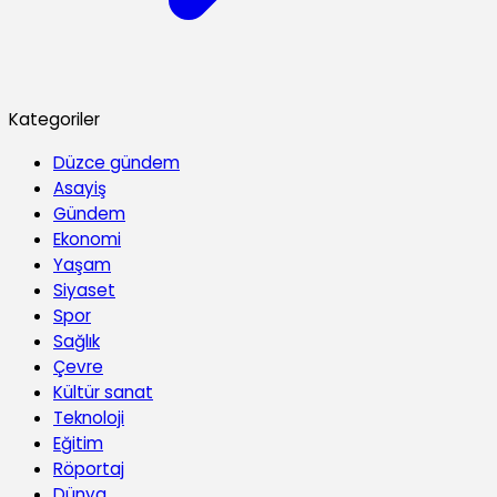
Kategoriler
Düzce gündem
Asayiş
Gündem
Ekonomi
Yaşam
Siyaset
Spor
Sağlık
Çevre
Kültür sanat
Teknoloji
Eğitim
Röportaj
Dünya