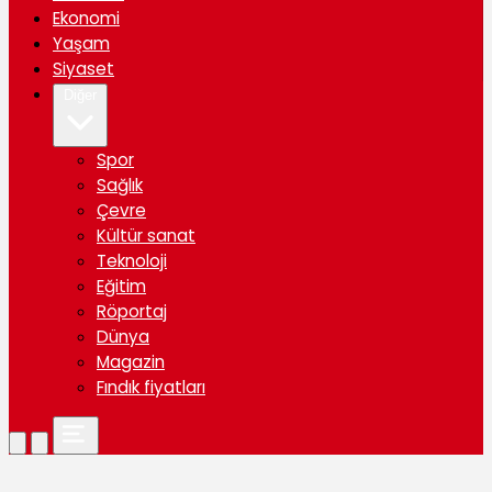
Ekonomi
Yaşam
Siyaset
Diğer
Spor
Sağlık
Çevre
Kültür sanat
Teknoloji
Eğitim
Röportaj
Dünya
Magazin
Fındık fiyatları