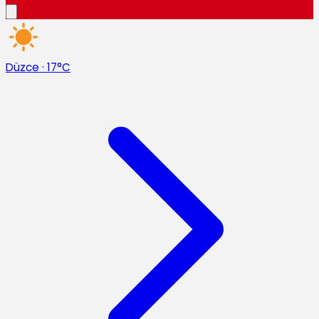
Düzce
·
17°C