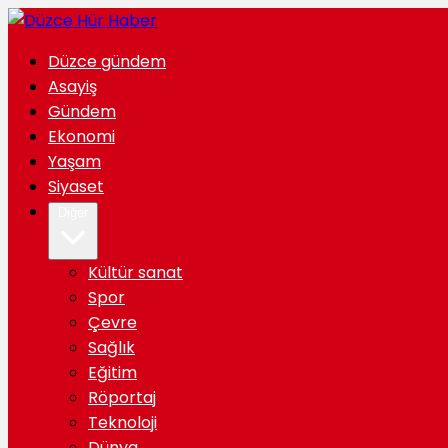
Düzce gündem
Asayiş
Gündem
Ekonomi
Yaşam
Siyaset
Diğer
Kültür sanat
Spor
Çevre
Sağlık
Eğitim
Röportaj
Teknoloji
Dünya