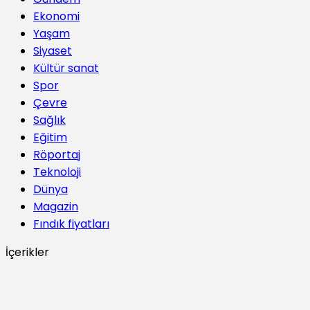
Ekonomi
Yaşam
Siyaset
Kültür sanat
Spor
Çevre
Sağlık
Eğitim
Röportaj
Teknoloji
Dünya
Magazin
Fındık fiyatları
İçerikler