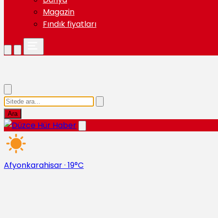
Magazin
Fındık fiyatları
Ara
Afyonkarahisar
·
19°C