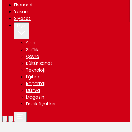
Ekonomi
Yaşam
Siyaset
Diğer
Spor
Sağlık
Çevre
Kültür sanat
Teknoloji
Eğitim
Röportaj
Dünya
Magazin
Fındık fiyatları