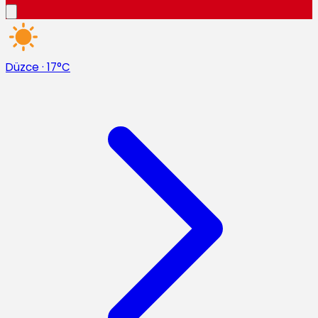
Düzce
·
17°C