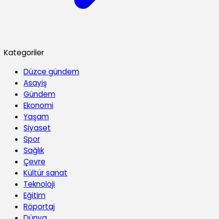
Kategoriler
Düzce gündem
Asayiş
Gündem
Ekonomi
Yaşam
Siyaset
Spor
Sağlık
Çevre
Kültür sanat
Teknoloji
Eğitim
Röportaj
Dünya