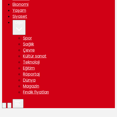
Ekonomi
Yaşam
Siyaset
Diğer
Spor
Sağlık
Çevre
Kültür sanat
Teknoloji
Eğitim
Röportaj
Dünya
Magazin
Fındık fiyatları