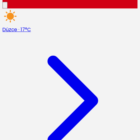
Düzce
·
17°C