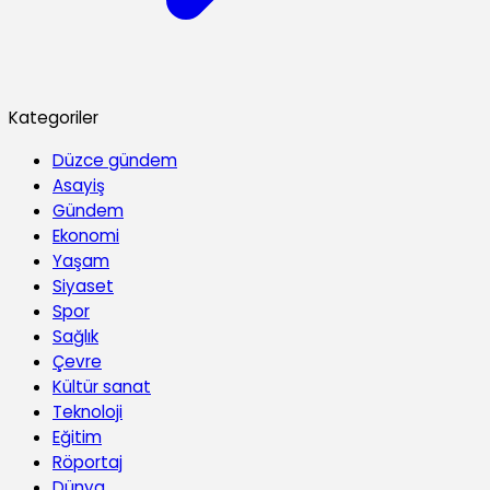
Kategoriler
Düzce gündem
Asayiş
Gündem
Ekonomi
Yaşam
Siyaset
Spor
Sağlık
Çevre
Kültür sanat
Teknoloji
Eğitim
Röportaj
Dünya