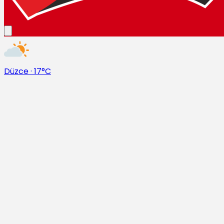
Düzce
·
17°C