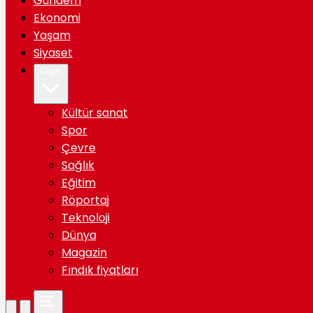
Gündem
Ekonomi
Yaşam
Siyaset
Diğer
Kültür sanat
Spor
Çevre
Sağlık
Eğitim
Röportaj
Teknoloji
Dünya
Magazin
Fındık fiyatları