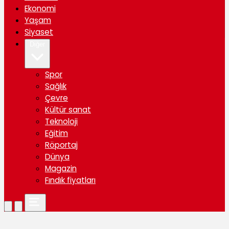
Ekonomi
Yaşam
Siyaset
Diğer
Spor
Sağlık
Çevre
Kültür sanat
Teknoloji
Eğitim
Röportaj
Dünya
Magazin
Fındık fiyatları