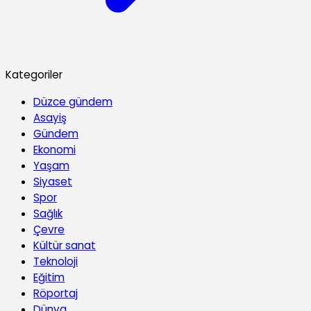
Kategoriler
Düzce gündem
Asayiş
Gündem
Ekonomi
Yaşam
Siyaset
Spor
Sağlık
Çevre
Kültür sanat
Teknoloji
Eğitim
Röportaj
Dünya