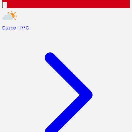
Düzce
·
17°C