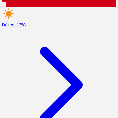
Düzce
·
17°C