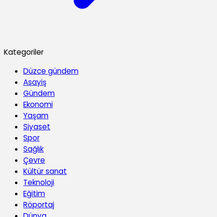
Kategoriler
Düzce gündem
Asayiş
Gündem
Ekonomi
Yaşam
Siyaset
Spor
Sağlık
Çevre
Kültür sanat
Teknoloji
Eğitim
Röportaj
Dünya