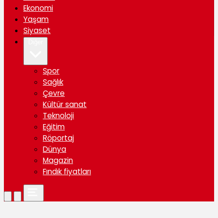
Ekonomi
Yaşam
Siyaset
Diğer
Spor
Sağlık
Çevre
Kültür sanat
Teknoloji
Eğitim
Röportaj
Dünya
Magazin
Fındık fiyatları