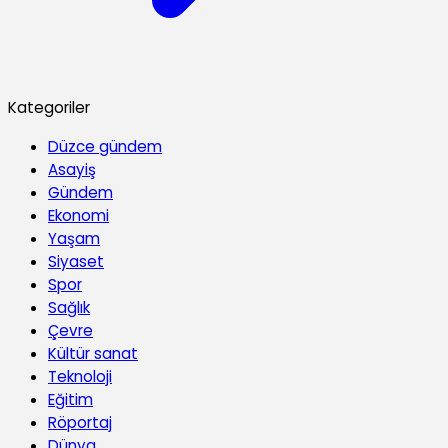
Kategoriler
Düzce gündem
Asayiş
Gündem
Ekonomi
Yaşam
Siyaset
Spor
Sağlık
Çevre
Kültür sanat
Teknoloji
Eğitim
Röportaj
Dünya