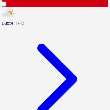
Düzce
·
17°C