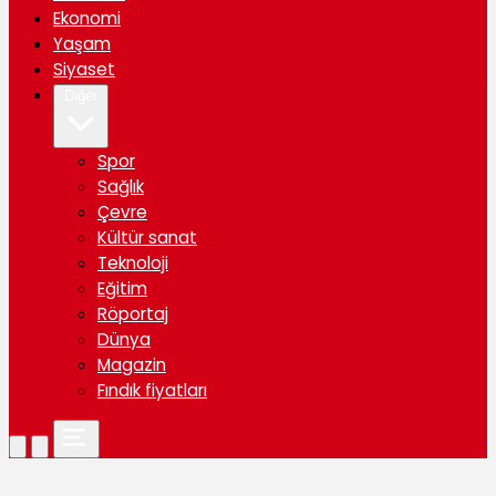
Ekonomi
Yaşam
Siyaset
Diğer
Spor
Sağlık
Çevre
Kültür sanat
Teknoloji
Eğitim
Röportaj
Dünya
Magazin
Fındık fiyatları