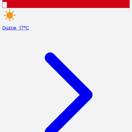
Düzce
·
17°C