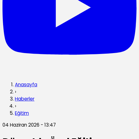
Anasayfa
›
Haberler
›
Eğitim
04 Haziran 2026 - 13:47