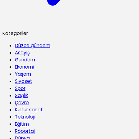
Kategoriler
Düzce gündem
Asayiş
Gündem
Ekonomi
Yaşam
Siyaset
Spor
Sağlık
Çevre
Kültür sanat
Teknoloji
Eğitim
Röportaj
Dünya