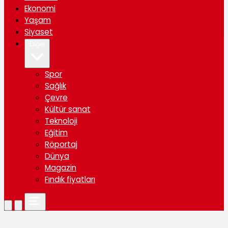
Ekonomi
Yaşam
Siyaset
Diğer
Spor
Sağlık
Çevre
Kültür sanat
Teknoloji
Eğitim
Röportaj
Dünya
Magazin
Fındık fiyatları