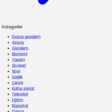
Kategoriler
Düzce gündem
Asayiş
Gündem
Ekonomi
Yaşam
Siyaset
Spor
Sağlık
Çevre
Kültür sanat
Teknoloji
Eğitim
Röportaj
Dünya