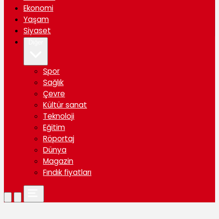
Ekonomi
Yaşam
Siyaset
Diğer
Spor
Sağlık
Çevre
Kültür sanat
Teknoloji
Eğitim
Röportaj
Dünya
Magazin
Fındık fiyatları