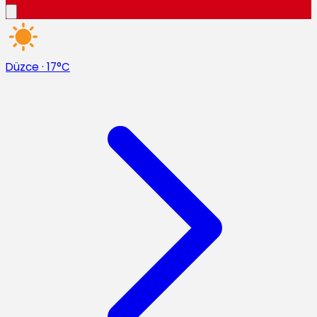
Düzce
·
17°C