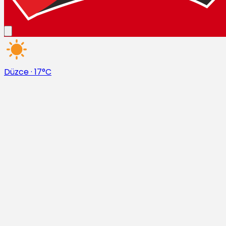
Düzce
·
17°C