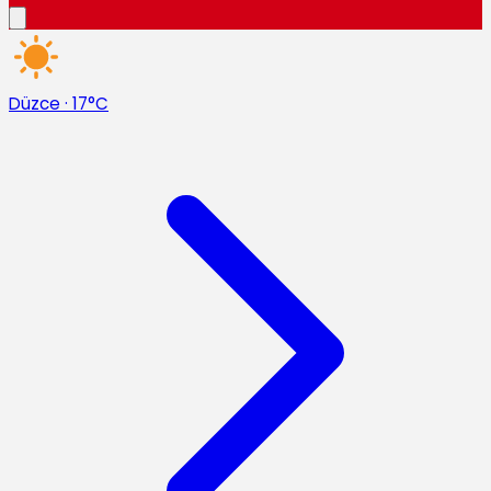
Düzce
·
17°C