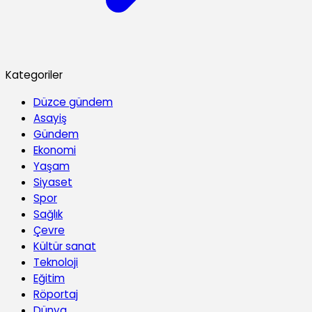
Kategoriler
Düzce gündem
Asayiş
Gündem
Ekonomi
Yaşam
Siyaset
Spor
Sağlık
Çevre
Kültür sanat
Teknoloji
Eğitim
Röportaj
Dünya