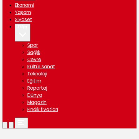
Ekonomi
Yaşam
Siyaset
Diğer
Spor
Sağlık
Çevre
Kültür sanat
Teknoloji
Eğitim
Röportaj
Dünya
Magazin
Fındık fiyatları